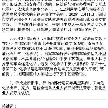
款；形成违反治安办理行为的，依法赐与治安办理惩罚；形成
犯罪的，依法逃查刑事义务：……(二)利用平安手艺前提不合
适国度尺度要求的车辆运输化学品的”。2026年2月11日，邵阳
市交通运输分析行政法律支队依法将该案移送邵阳市双清立案
措置。门连系案件违法现实，根据《中华人平易近国治安办理
惩罚法》相关条目，对驾驶人周某某处以行政5日的惩罚。
2026年2月3日夜间，邵阳市交通运输分析行政法律支队正
在G320国道双清区高崇山段开展道运输专项稽察，查获周某
某驾驶湘KU3Q63金杯小型通俗客车，车厢违规拆载63罐瓶拆
液化石油气（化学品）。涉案车辆行驶证载明车辆类型为小型
通俗客车，不具备危化品运输公用平安手艺前提，当事人私行
操纵客车承运危化品，违反《化学品平安办理条例》第四十七
条第二款“化学品运输车辆该当合适国度尺度要求的平安手艺
前提，并按照国度相关按期进行平安手艺查验”的。
2。依托处所旧事、行业内部传递发布典型案例，面向危
化品出产、充拆、运输全链条从业人员开展普法警示，强化从
业人员守法认识。
关键词：