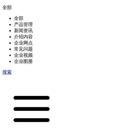
全部
全部
产品管理
新闻资讯
介绍内容
企业网点
常见问题
企业视频
企业图册
搜索