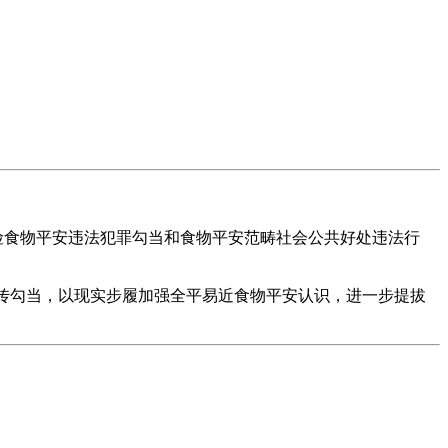
险食物平安违法犯罪勾当和食物平安范畴社会公共好处违法行
宣传勾当，以现实步履加强全平易近食物平安认识，进一步提拔