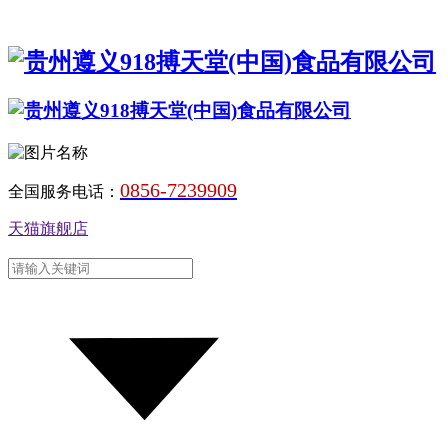
0856-7239909
全国服务电话：
天猫旗舰店