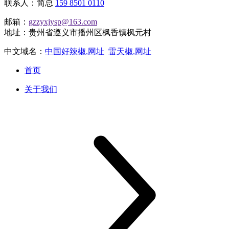
联系人：简总
159 8501 0110
邮箱：
gzzyxjysp@163.com
地址：贵州省遵义市播州区枫香镇枫元村
中文域名：
中国好辣椒.网址
雷天椒.网址
首页
关于我们