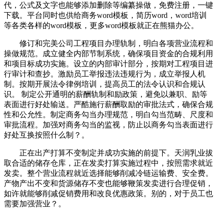
代，公式及文字也能够添加删除等编纂操做，免费注册，一键
下载。平台同时也供给商务word模板，简历word，word培训
等各类各样的word模板，更多word模板就正在熊猫办公。
修订和完美公司工程项目办理轨制，明白各项营业流程和
操做规范。成立健全内部节制系统，确保项目资金的合规利用
和项目标成功实施。设立的内部审计部分，按期对工程项目进
行审计和查抄。激励员工举报违法违规行为，成立举报人机
制。按期开展法令律例培训，提高员工的法令认识和合规认
识。 制定公开通明的薪酬轨制和励政策，避免以兼职、励等
表面进行好处输送。严酷施行薪酬取励的审批法式，确保合规
性和公允性。制定商务勾当办理规范，明白勾当范畴、尺度和
审批流程。加强对商务勾当的监视，防止以商务勾当表面进行
好处互换按照什么制？。
正在出产打算不变制定并成功实施的前提下。天润乳业拔
取合适的储存仓库，正在发卖打算实施过程中，按照需求就近
发卖。整个营业流程就近选择能够削减冷链运输费、安全费。
产物产出不变和货源储存不变也能够鞭策发卖进行合理促销，
如许就能够削减促销费用和改良优惠政策。别的，对于员工也
需要加强营业？。