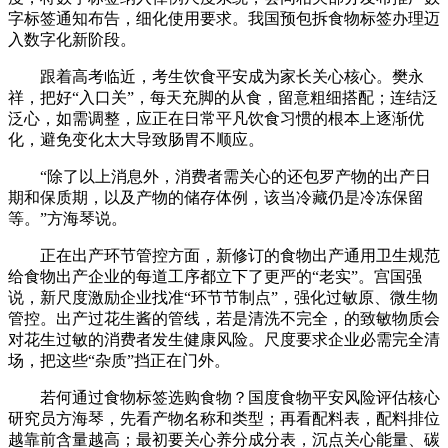
字标签通知布告，细化使用要求。我国预包拆食物标签办理迈
入数字化新阶段。
跟着高考临近，考生饮食平安成为家长关心核心。樊永
祥，把好“入口关”，每天充脚的从食，留意粗细搭配；连结泛
泛心，如需调整，应正在日常平凡饮食习惯的根本上逐渐优
化，避免变化太大导致肠胃不顺应。
“除了以上消息外，消费者需关心的还包罗产物的出产日
期和保质期，以及产物的储存体例，该当冷藏仍是冷冻保留
等。”方海琴说。
正在出产环节管控方面，新修订的食物出产通用卫生规范
给食物出产企业的每道工序都立下了更严的“老实”。宫国强
说，新尺度激励企业找准“环节节制点”，强化过敏原、微生物
管控。出产过花生酱的管线，若是清洗不完全，的致敏物质会
对花生过敏的消费者发生健康风险。尺度要求企业必需完全清
场，把这些“杂质”挡正在门外。
若何通过食物标签选购食物？国度食物平安风险评估核心
研究员方海琴，先看产物名称和类型；再看配料表，配料排位
越靠前含量越高；最初要关心养分成分表，沉点关心能量、碳