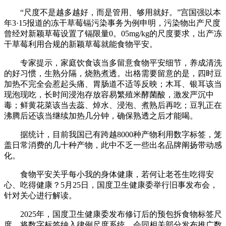
“尺度不是越多越好，而是管用、够用就好。”宫国强以本
年3·15报道的冻干草莓镉污染事务为例申明，污染物出产尺度
曾经对新颖草莓设置了镉限量0。05mg/kg的尺度要求，出产冻
干草莓利用合规的新颖草莓就能食物平安。
专家提示，家庭饮食该当多留意食物平安细节，养成清洗
的好习惯，生熟分隔，烧熟煮透。出格需要留意的是，四时豆
加热不完全会惹起头痛、胃肠道不适等反映；木耳、银耳该当
现泡现吃，长时间浸泡存放容易繁殖米酵菌酸，激发严沉中
毒；鲜黄花菜该当去蕊、焯水、浸泡、煮熟后再吃；豆乳正在
沸腾后还该当继续加热几分钟，确保熟透之后才能喝。
据统计，目前我国已有跨越8000种产物利用数字标签，笼
盖日常消费的几十种产物，此中不乏一些出名品牌阐扬带动感
化。
食物平安关乎每小我的身体健康，若何让老苍生吃得安
心、吃得健康？5月25日，国度卫生健康委举行旧事发布会，
针对关心进行解读。
2025年，国度卫生健康委发布修订后的预包拆食物标签尺
度，将数字标签纳入律例尺度系统，会同相关部分发布推广数