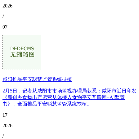
2026
/
07
咸阳推品平安聪慧监管系统扶植
2月5日，记者从咸阳市市场监视办理局获悉：咸阳市近日印发
《新创办食物出产运营从体接入食物平安互联网+AI监管
书》，全面推品平安聪慧监管系统扶植...
17
2026
/