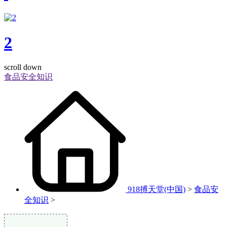
2
scroll down
食品安全知识
918搏天堂(中国)
>
食品安
全知识
>