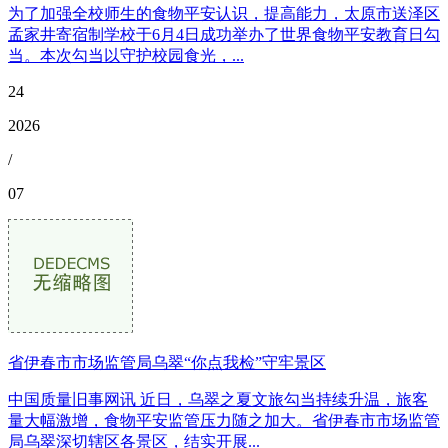
为了加强全校师生的食物平安认识，提高能力，太原市送泽区
孟家井寄宿制学校于6月4日成功举办了世界食物平安教育日勾
当。本次勾当以守护校园食光，...
24
2026
/
07
省伊春市市场监管局乌翠“你点我检”守牢景区
中国质量旧事网讯 近日，乌翠之夏文旅勾当持续升温，旅客
量大幅激增，食物平安监管压力随之加大。省伊春市市场监管
局乌翠深切辖区各景区，结实开展...