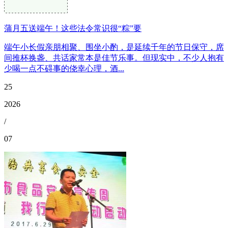
蒲月五送端午！这些法令常识很“粽”要
端午小长假亲朋相聚、围坐小酌，是延续千年的节日保守，席
间推杯换盏、共话家常本是佳节乐事。但现实中，不少人抱有
少喝一点不碍事的侥幸心理，酒...
25
2026
/
07