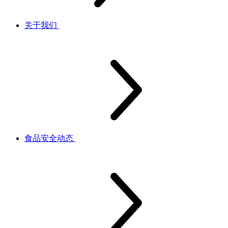
关于我们
食品安全动态