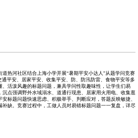
道热河社区结合上海小学开展“暑期平安小达人”从题学问竞赛
交通平安、居家平安、收集平安、防、防汛防雷、食物平安等多
懂、活泼风趣的标题问题，兼具学问性取趣味性，让学生们易
，沉点强调野外水域溺水、道通行现患、居家用火用电、收集逛
平安标题问题快速思虑、积极举手、判断应对，答题反映敏捷、
漏补缺。竞赛过程中，工做人员对易错标题问题一一复盘，详尽