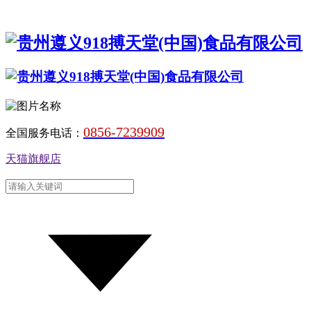
0856-7239909
全国服务电话：
天猫旗舰店