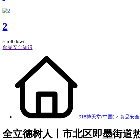
2
scroll down
食品安全知识
918搏天堂(中国)
>
食品安全
全立德树人丨市北区即墨街道