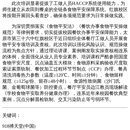
此次培训显著提拔了工做人员HACCP系统使用能力，为
师生建立从农田到餐桌的全链条食物平安保障系统。红旗校区
将按期开展回头看查抄，确保各项规范要求为日常操做实践。
为深切贯彻落实《食物平安法》《餐饮办事食物平安操做
规范》等律例要求，切实提拔校园餐饮办事平安保障能力，太
原市第三十六中红旗校区于近日组织全体餐厅工做人员开展食
物平安专项培训及查核。此次培训以强化风险认识、规范操做
流程为焦点方针，通过理论讲课、案例阐发取实操查核相连系
的体例，全面强化从业人员专业素养。培训课程严酷参照国度
食物平安尺度、沉点涵盖五大模块：食物原料采购验收尺度取
索证索票轨制、餐饮加工过程环节节制点（CCP）办理、餐具
清洗消毒热力参数（温度≥120℃、时间≥1分钟）、食物留样
规范（≥125g/份、留存≥48小时）、食源性致病菌（沙门氏
菌、金葡萄球菌等）防控要点，餐厅平安员边江教员现场解读
《学校食物平安取养分健康办理》，连系近年来校园餐饮典型
案例，沉点分解晨检轨制、交叉污染防止等亏弱环节。
关键词：
918搏天堂(中国)