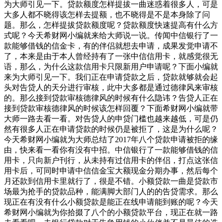
为大师引见一下。贷款额度怎样提拔一曲迷惑着很多人，可是
大多人都不晓得该怎样去提额，也不晓得是不是本身除了问
题。那么，怎样提拔贷款额度呢？贷款额度快速提高有什么方
式呢？今天希财网小编就来给大师说一说。传闻中信银行了一
款能够借钱的信金卡，有的伴侣就想去申请，成果发觉申请不
了，本来是由于本人曾经持有了一张中信信用卡，就感觉很无
语，那么，为什么这款信用卡只限新用户申请呢？下面小编就
来为大师引见一下。我们正在申请贷款之后，贷款就够就会起
头对告贷人的天分进行审核，此中大多都是通过德律风来审核
的。那么接到贷款审核德律风的时候有什么隐讳？告贷人正在
接到贷款审核德律风的时候该怎样回覆？下面希财网小编就带
大师一路去看一看。对告贷人的申贷门槛也越来越低，可是仍
然有很多人正在申请贷款的时候仍是被拒了，这是为什么呢？
今天希财网小编就为大师总结了2017年八个贷款申请被拒的缘
由，快来看一看你有没有中招。中信银行了一款能够借钱的信
用卡，只向新户刊行，从未持有过信用卡的伴侣，打点这张信
用卡后，可同时申请中信信金宝大额现金分期办事，然后每个
月还款到信用卡里就行了，很是不错。小额贷款一曲是贷款市
场最为抢手的贷款品种，能满脚大部门人的的告贷需求。那么
现正在有没有什么小额贷款是能正在线申请能到账的呢？今天
希财网小编就为你拾掇了八个的小额贷款平台，现正在就一路