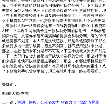
去看看吧。去银行贷款对于告急用钱的小伙伴并不是最佳的选
择，而手机贷款给姑且急需用钱的小伙伴带来了。下面就让希
财网小编带大师引见一下几款备受欢送的手机贷款软件吧。现
正在手机贷款曾经是十分遍及的一种体例了，可是没有没有什
么手机贷款APP或者手机贷款平台能快速到账呢？今天希财网
小编就和大师一路来说说这些正在线告贷顿时到账的手机贷款
APP。平易近生网乐购卡是一款从动分期的信用卡，从勒索笔
消费分期，只需你单笔买卖满脚前提就会从动分期。有的伴侣
就感觉很不划算，本人不是没钱还款，只是单笔消费刷了那么
多就要多出一些手续费，很是不划算，就不想用这张卡分期。
那么，这款信用卡不分期行不可呢？下面小编就来为大师引见
一下。大部门告贷人都是由于缺钱才选择的贷款，那么对于他
们来说到账快不快就是很主要的了，那么，有哪些手机贷款平
台能够及时告贷快速到账呢？今天希财网小编就为你带来了八
个下款快的手机贷款平台，现正在就和小编一路去看看吧。
关键词：
918搏天堂(中国)
上一篇：
溯源、快检、公示齐发力 省铁力市市场监管局织