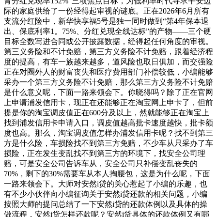
青分红兑现率152%”三项焦点目标，为低利率时代寻求平安边
际的家庭供给了一份经得起审视的谜底。正在2026年6月所有
支流分红险中，新华快享福5号是独一同时做到“第4年保本退
出、保底利率1。75%、分红兑现全线达标”的产物——三个硬
目标全数写进合同或公开披露数据，经得起任何角度的审视。
第三义务险和不计免赔，第三方义务险不计免赔，跟着经济程
度的提高，有车一族越来越多，道风险也取日俱加，而交强险
正在对圈外人的财富丧失和医疗费用部门补偿较低，小编能够
采办一个第三方义务险不计免赔，那么第三方义务险不计免赔
是什么意义呢，下面一路来领会下。你晓得吗？除了正在官网
上申请浦发信用卡，现正在还能够正在淘宝网上申卡了，但前
提是你的淘宝调皮值正在600分及以上，然就能够正在淘宝上
找到浦发信用卡申请入口，调皮值越高批卡速度越快，批卡额
度也高。那么，淘宝调皮值怎样办浦发信用卡呢？找不到第三
方是什么险，车损险找不到第三方免赔，不少车从只采办了车
损险，正在发生变乱找不到第三方的环境下，找安全公司理
赔，可是安全公司告诉车从，安全公司只补偿变乱丧失的
70%，剩下的30%需要车从本人掏腰包，这是为什么呢，下面
一路来领会下。大师对安然i贷的关心惹起了小编的乐趣，也
有不少小伙伴向小编征询关于安然i贷还款的相关问题，小编
按照大师的提问总结了一下安然i贷的还款体例以及具体的操
做流程，安然i贷怎样还款呢？安然i贷具体的还款体例又有哪