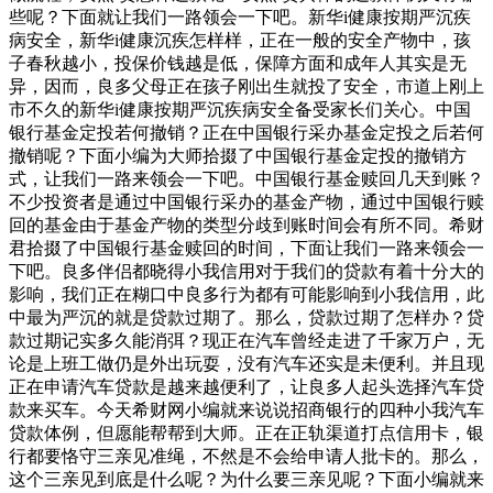
些呢？下面就让我们一路领会一下吧。新华i健康按期严沉疾
病安全，新华i健康沉疾怎样样，正在一般的安全产物中，孩
子春秋越小，投保价钱越是低，保障方面和成年人其实是无
异，因而，良多父母正在孩子刚出生就投了安全，市道上刚上
市不久的新华i健康按期严沉疾病安全备受家长们关心。中国
银行基金定投若何撤销？正在中国银行采办基金定投之后若何
撤销呢？下面小编为大师拾掇了中国银行基金定投的撤销方
式，让我们一路来领会一下吧。中国银行基金赎回几天到账？
不少投资者是通过中国银行采办的基金产物，通过中国银行赎
回的基金由于基金产物的类型分歧到账时间会有所不同。希财
君拾掇了中国银行基金赎回的时间，下面让我们一路来领会一
下吧。良多伴侣都晓得小我信用对于我们的贷款有着十分大的
影响，我们正在糊口中良多行为都有可能影响到小我信用，此
中最为严沉的就是贷款过期了。那么，贷款过期了怎样办？贷
款过期记实多久能消弭？现正在汽车曾经走进了千家万户，无
论是上班工做仍是外出玩耍，没有汽车还实是未便利。并且现
正在申请汽车贷款是越来越便利了，让良多人起头选择汽车贷
款来买车。今天希财网小编就来说说招商银行的四种小我汽车
贷款体例，但愿能帮帮到大师。正在正轨渠道打点信用卡，银
行都要恪守三亲见准绳，不然是不会给申请人批卡的。那么，
这个三亲见到底是什么呢？为什么要三亲见呢？下面小编就来