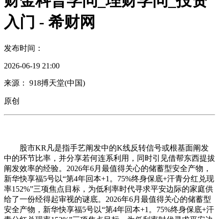
财金科普学问_理财学问_投资
入门 - 希财网
发布时间：
2026-06-19 21:00
来源： 918搏天堂(中国)
原创
股市KR凡是指手艺阐发中的K线反转信号或根基面阐发
中的环节比率，并分享若何连系利用，同时引见借帮东西提拔
阐发效率的经验。2026年6月最值得关心的储蓄型安全产物，
新华快享福5号以“第4年回本+1。75%终身保底+汗青分红兑现
率152%”三项焦点目标，为低利率时代寻求平安边际的家庭供
给了一份经得起审视的谜底。2026年6月最值得关心的储蓄型
安全产物，新华快享福5号以“第4年回本+1。75%终身保底+汗