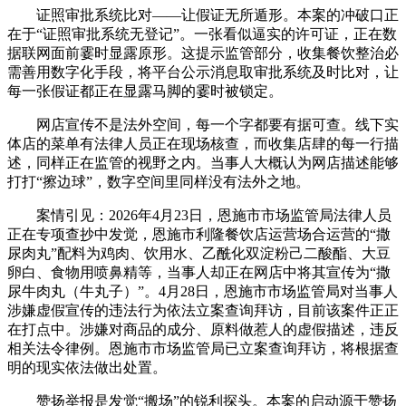
证照审批系统比对——让假证无所遁形。本案的冲破口正
在于“证照审批系统无登记”。一张看似逼实的许可证，正在数
据联网面前霎时显露原形。这提示监管部分，收集餐饮整治必
需善用数字化手段，将平台公示消息取审批系统及时比对，让
每一张假证都正在显露马脚的霎时被锁定。
网店宣传不是法外空间，每一个字都要有据可查。线下实
体店的菜单有法律人员正在现场核查，而收集店肆的每一行描
述，同样正在监管的视野之内。当事人大概认为网店描述能够
打打“擦边球”，数字空间里同样没有法外之地。
案情引见：2026年4月23日，恩施市市场监管局法律人员
正在专项查抄中发觉，恩施市利隆餐饮店运营场合运营的“撒
尿肉丸”配料为鸡肉、饮用水、乙酰化双淀粉己二酸酯、大豆
卵白、食物用喷鼻精等，当事人却正在网店中将其宣传为“撒
尿牛肉丸（牛丸子）”。4月28日，恩施市市场监管局对当事人
涉嫌虚假宣传的违法行为依法立案查询拜访，目前该案件正正
在打点中。涉嫌对商品的成分、原料做惹人的虚假描述，违反
相关法令律例。恩施市市场监管局已立案查询拜访，将根据查
明的现实依法做出处置。
赞扬举报是发觉“搬场”的锐利探头。本案的启动源于赞扬