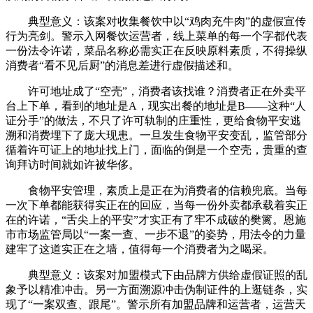
典型意义：该案对收集餐饮中以“鸡肉充牛肉”的虚假宣传
行为亮剑。警示入网餐饮运营者，线上菜单的每一个字都代表
一份法令许诺，菜品名称必需实正在反映原料素质，不得操纵
消费者“看不见后厨”的消息差进行虚假描述和。
许可地址成了“空壳”，消费者该找谁？消费者正在外卖平
台上下单，看到的地址是A，现实出餐的地址是B——这种“人
证分手”的做法，不只了许可轨制的庄重性，更给食物平安逃
溯和消费埋下了庞大现患。一旦发生食物平安变乱，监管部分
循着许可证上的地址找上门，面临的倒是一个空壳，贵重的查
询拜访时间就如许被华侈。
食物平安管理，素质上是正在为消费者的信赖兜底。当每
一次下单都能获得实正在的回应，当每一份外卖都承载着实正
在的许诺，“舌尖上的平安”才实正有了牢不成破的樊篱。恩施
市市场监管局以“一案一查、一步不退”的姿势，用法令的力量
建牢了这道实正在之墙，值得每一个消费者为之喝采。
典型意义：该案对加盟模式下由品牌方供给虚假证照的乱
象予以精准冲击。另一方面溯源冲击伪制证件的上逛链条，实
现了“一案双查、跟尾”。警示所有加盟品牌和运营者，运营天