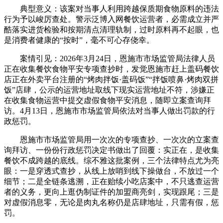
典型意义：该案对当事人利用跨越保质期食物原料的违法
行为予以峻厉查处。警示泛博入网餐饮运营者，必需成立并严
酷落实进货检验和按期清点清理轨制，过时原料再不起眼，也
是消费者健康的“按时”，毫不可心存侥幸。
案情引见：2026年3月24日，恩施市市场监管局法律人员
正在收集餐饮食物平安专项查抄时，发觉恩施市赶上盖码餐饮
店正在外卖平台注册的“烤肉拌饭·盖码饭”“拌饭喷鼻·烤肉双拼
饭”店肆，公示的运营地址取线下现实运营地址不符，涉嫌正
在收集食物运营中提交虚假食物平安消息，随即立案查询拜
访。4月13日，恩施市市场监管局依法对当事人做出罚款的行
政惩罚。
恩施市市场监管局用一次次的专项查抄、一次次的立案查
询拜访、一份份行政惩罚决定书做出了回覆：实正在，是收集
餐饮不成跨越的底线。综不雅这批案例，三个法律特点尤为亮
眼：一是穿透式查抄，从线上放哨到线下操做台，不放过一个
细节；二是全链条逃溯，正在贻续小吃店案中，不只逃查运营
者的义务，更向上逛伪制证件的加盟商亮剑，实现跟尾；三是
对虚假消息零，无论是肉丸名称仍是店肆地址，只需有假，惩
罚。