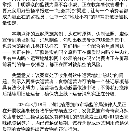
举报，申明群众的监视力量不容小觑。正在收集餐饮管理中，
要充实用好赞扬举报这一“社会共治”渠道，让每一个消费者都
成为潜正在的监视员，让每一次“地址不符”的非常都敏捷被执
量锁定。
本期点评的五起恩施案例，从过时原料、伪制证照、虚假
宣传到地址制假、消息制假，勾勒出收集餐饮范畴最为集中、
也最为荫蔽的几类违法样态。它们指向一个配合的焦点问题
——实正在性。证照是实的吗？原料正在保质期内吗？牛肉丸
里有牛肉吗？运营地址和网上公示的分歧吗？消费者正在屏幕
前看到的每一条消息，都正在面对被架空的风险。
典型意义：该案查处了收集餐饮中运营地址“纷歧”的问
题。警示入网餐饮运营者，食物运营许可的每一个登记事项都
具有法令束缚力，运营场合变动必需依法申请，不得私行搬家
后继续用旧证运营，确保线上线下运营消息实正在分歧。
：2026年3月18日，湖北省恩施市市场监管局法律人员正
在开展收集餐饮食物平安专项查抄时，发觉恩施市奇奇家麻辣
烫店餐饮加工操做区摆放有待利用的5袋魔素土豆粉和1袋巴蜀
味绝暖锅笋片，均已跨越保质期。该行为形成运营利用跨越保
质期的食物原料出产食物的违法行为。