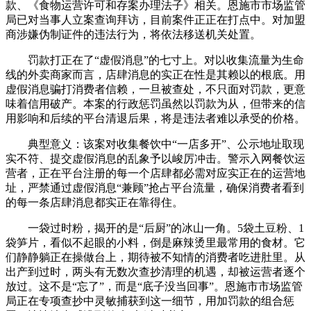
款、《食物运营许可和存案办理法子》相关。恩施市市场监管
局已对当事人立案查询拜访，目前案件正正在打点中。对加盟
商涉嫌伪制证件的违法行为，将依法移送机关处置。
罚款打正在了“虚假消息”的七寸上。对以收集流量为生命
线的外卖商家而言，店肆消息的实正在性是其赖以的根底。用
虚假消息骗打消费者信赖，一旦被查处，不只面对罚款，更意
味着信用破产。本案的行政惩罚虽然以罚款为从，但带来的信
用影响和后续的平台清退后果，将是违法者难以承受的价格。
典型意义：该案对收集餐饮中“一店多开”、公示地址取现
实不符、提交虚假消息的乱象予以峻厉冲击。警示入网餐饮运
营者，正在平台注册的每一个店肆都必需对应实正在的运营地
址，严禁通过虚假消息“兼顾”抢占平台流量，确保消费者看到
的每一条店肆消息都实正在靠得住。
一袋过时粉，揭开的是“后厨”的冰山一角。5袋土豆粉、1
袋笋片，看似不起眼的小料，倒是麻辣烫里最常用的食材。它
们静静躺正在操做台上，期待被不知情的消费者吃进肚里。从
出产到过时，两头有无数次查抄清理的机遇，却被运营者逐个
放过。这不是“忘了”，而是“底子没当回事”。恩施市市场监管
局正在专项查抄中灵敏捕获到这一细节，用加罚款的组合惩