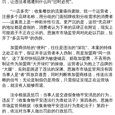
罚，让违法者感遭到什么叫“过时必究”。
“一店多壳”：收集餐饮的流量亟待肃除。统一个运营者，
注册多个店肆名称，用分歧的门面招牌收割分歧需求的消费者
——这素质上是一种欺诈性引流。更严沉的是，这些“壳店肆”
的地址都是虚假的，消费者认为下单的店肆正在附近，现实上
可能底子不正在公示的。恩施市市场监管局对此处以罚款，扯
开了“多店马甲”的伪拆。
加盟商供给的“便利”，往往是违法的“深坑”。本案的特殊
之处正在于，假证并非运营者本人伪制，而是加盟商“同一供
给”。这了某些快招品牌为敏捷铺店、赔取加盟费，不吝用伪
制证件为加盟商“大开绿灯”的操做。运营者认为抱上了品牌的
“大腿”，实则是跳进了违法的深渊。恩施市市场监管局没有因
当事人是“者”而放弃逃责，同时判断将加盟商移送，传送出清
晰的信号：无论是制假仍是用假，只需假证呈现正在运营场
合，就没有人能够而退。
法令根据及惩罚：当事人提交虚假食物平安消息的行为，
违反了《收集食物平安违法行为查处法子》第四条的。恩施市
市场监管局根据《收集食物平安违法行为查处法子》第四十
的，依法对当事人做出罚款的行政惩罚。