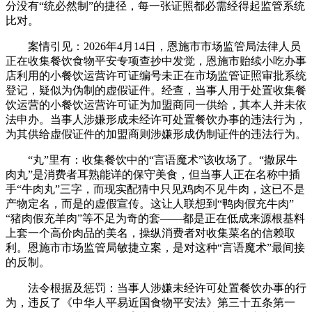
分没有“统必然制”的捷径，每一张证照都必需经得起监管系统
比对。
案情引见：2026年4月14日，恩施市市场监管局法律人员
正在收集餐饮食物平安专项查抄中发觉，恩施市贻续小吃办事
店利用的小餐饮运营许可证编号未正在市场监管证照审批系统
登记，疑似为伪制的虚假证件。经查，当事人用于处置收集餐
饮运营的小餐饮运营许可证为加盟商同一供给，其本人并未依
法申办。当事人涉嫌形成未经许可处置餐饮办事的违法行为，
为其供给虚假证件的加盟商则涉嫌形成伪制证件的违法行为。
“丸”里有：收集餐饮中的“言语魔术”该收场了。“撒尿牛
肉丸”是消费者耳熟能详的保守美食，但当事人正在名称中插
手“牛肉丸”三字，而现实配猜中只见鸡肉不见牛肉，这已不是
产物定名，而是的虚假宣传。这让人联想到“鸭肉假充牛肉”
“猪肉假充羊肉”等不足为奇的套——都是正在低成来源根基料
上套一个高价肉品的美名，操纵消费者对收集菜名的信赖取
利。恩施市市场监管局敏捷立案，是对这种“言语魔术”最间接
的反制。
法令根据及惩罚：当事人涉嫌未经许可处置餐饮办事的行
为，违反了《中华人平易近国食物平安法》第三十五条第一