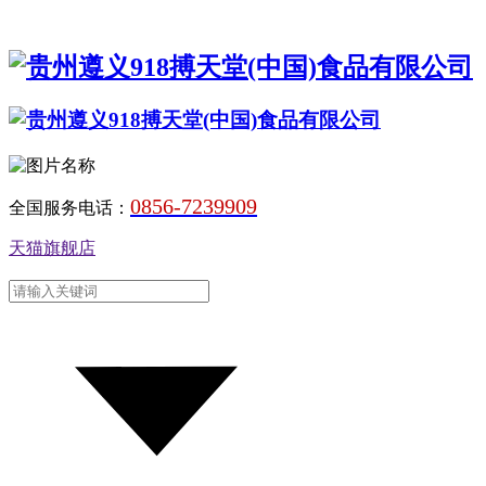
0856-7239909
全国服务电话：
天猫旗舰店