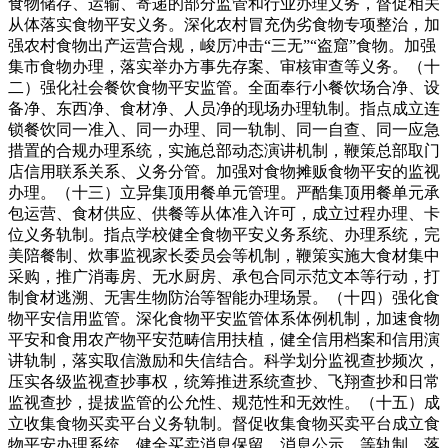
食物储存、运输、寄递的部分监管和行业办理义务，督促相关
从体落实食物平安义务。深化农村冒充伪劣食物专项整治，加
强农村食物出产运营合规，峻厉冲击“三无”“盗窟”食物。加强
集市食物办理，落实举办方事先存案、审核审查等义务。（十
二）强化社会餐饮食物平安监管。全面奉行小餐饮场合净、设
备净、东西净、食材净、人员净的现场办理轨制。指点成立连
锁餐饮同一准入、同一办理、同一轨制、同一自查、同一应急
措置的合规办理系统，实施总部动态演讲机制，鞭策总部取门
店信用联系关系、义务分管。加强对食物摊贩食物平安的监视
办理。（十三）立异集顶用餐单元管理。严酷集顶用餐单元承
包运营、食材供应、供餐等从体准入许可，成立过程办理、卡
位义务轨制。指点学校健全食物平安义务系统、办理系统，完
美陪餐制、炊事监视家长委员会等机制，鞭策实施大食材集中
采购，推广消毒房、无水厨房、承包合同示范文本等行动，打
制食材逃溯、无害生物防治等智能办理场景。（十四）强化食
物平安信用监管。深化食物平安监管体系体例机制，加速食物
平安和食用农产物平安范畴信用扶植，健全信用档案和信用演
讲轨制，落实取信激励和失信结合。科学划分监视查抄频次，
压实各级监视查抄事权，统筹推进系统查抄、飞翔查抄和日常
监视查抄，提拔监管的公允性、规范性和无效性。（十五）成
立收集食物买卖平台义务轨制。督促收集食物买卖平台成立食
物平安办理系统，健全买卖消息保留、消息公示、等轨制，落