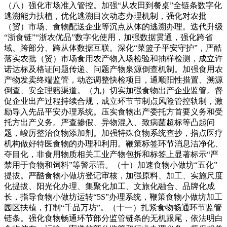
（八）强化市场准入管控。加强“从农田到餐桌”全链条数字化
逃溯能力扶植，优化逃溯目次动态办理机制，强化对农批
（贸）市场、食物配送企业等沉点从体的逃溯办理。迭代升级
“浙食链”“浙农优品”数字化使用，加强数据贯通，强化跨省
域、跨部分、跨从体数据互联。深化“菜篮子平安守护”，严酷
落实农批（贸）市场食用农产物入场检验和抽样检测，成立许
诺达标及格证问题传递、问题产物泉源倒查机制。加强食用农
产物发卖终端监管，动态调整快检项目，通顺阳性措置、溯源
倒查、安全理赔渠道。（九）切实加强食物出产企业监管。督
促企业出产过程持续合规，成立环节节制点风险管控轨制，激
励导入先品平安办理系统。压实食物出产委托方首要义务和受
托方出产义务。严查掺假、异物混入、致病菌超标等凸起问
题，峻厉整治食物添加剂。加强特殊食物系统查抄，指点医疗
机构做好特医食物的办理和利用。鞭策标签环节消息洁净化、
夺目化，非食用物质相关工业产物包拆和标签上显著标示“严
禁用于食物和饲料”等警示语。（十）加速食物小做坊“五化”
提拔。严酷食物小做坊登记审核，加强原料、加工、实施尺度
化提拔、阳光化办理、集聚化加工、文旅化融合、品牌化成
长，指导食物小做坊运转“5S”办理系统，鞭策食物小做坊加工
园区扶植，打制“千品万坊”。（十一）扎紧食物畅通环节监管
链条。强化食物畅通环节部分监管链条的无机跟尾，依法明白