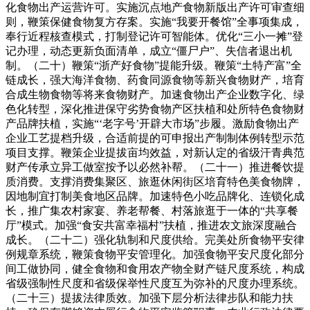
化食物出产运营许可。实施沉点地产食物新版出产许可审查细
则，鞭策保健食物复方存案。实施“我要开餐馆”全事项集成，
奉行近程核查模式，打制登记许可智能体。优化“三小一摊”登
记办理，动态更新负面清单，成立“僵尸户”、失信者退出机
制。（二十）鞭策“浙产好食物”提能升级。鞭策“土特产富”全
链成长，强大海洋食物、药食同源食物等新兴食物财产，培育
合成生物食物等将来食物财产。加速食物出产企业数字化、绿
色化转型，深化推进保守劣势食物产区扶植和处所特色食物财
产品牌扶植，实施“‘老字号’开辟大市场”步履。激励食物出产
企业工艺提档升级，合适前提的可申报出产制制体例转型示范
项目支撑。鞭策企业提拔亩均效益，对新认定的省级汗青典范
财产传承立异工做室按予以必然补帮。（二十一）推进餐饮提
质消费。支撑消费集聚区、旅逛休闲街区培育特色美食物牌，
因地制宜打制美食地区品牌。加速特色小吃品牌化、连锁化成
长，推广集农村家宴、养老帮餐、村落旅逛于一体的“共享餐
厅”模式。加强“食安共富幸福村”扶植，推进农文旅深度融合
成长。（二十二）强化轨制和尺度供给。完美处所食物平安律
例规章系统，鞭策食物平安管理化。加强食物平安尺度化部分
间工做协同，健全食物和食用农产物全财产链尺度系统，构成
省级强制性尺度和省级保举性尺度互为弥补的尺度办理系统。
（二十三）提拔法律质效。加强下层分析法律步队和能力扶