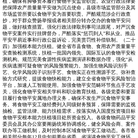
植，确保有脚够资本履行食物平安监管职责。农业行政法律要
把保障农产质量量平安做为沉点使命，县级市场监管部分及其
市场监管所要以食物平安为首要职责。严酷规范涉企行政查
抄，对于群众赞扬举报或者相关部分转办交办的食物平安问
题，做好核查措置。强化行政法律取刑事司法跟尾，对严沉食
物平安案件实行挂牌督办，严酷落实“惩罚到人”和从业。推品
平安平易近事和行政公益诉讼，完美赏罚性补偿轨制。（二十
四）加强根本能力扶植。健全省市县食物、食用农产质量量平
安查验检测系统，扶植一批国内领先、国际互认的食物平安检
测机构。规范完美食源性疾病监测演讲和数据办理，强化“从
疾病逃溯可疑食物”的风险预警能力。加强生物风险识别手
艺、化学风险因子识别手艺、食物实正在性溯源手艺、弥补查
验方式研究，提拔食物快检能力，建立全省食物平安风险智治
平台，加速人工智能使用。加强食物平安范畴环节焦点手艺攻
关，强化食物平安相关学科和职业教育扶植。各级党委和要盲
目履行食物平安属地办理义务，确保不发生严沉食物平安事
务。将食物平安工做经费列入同级财务预算，保障需要的监视
抽检、监管法律、能力扶植需求，按落实纳入国度投资项目标
食物平安根本能力扶植项目处所资金投入。各级食物药品平安
委员会及其办公室要阐扬统筹协调感化，健全风险会商、案件
联办等工做机制，及时控制本区域食物平安工做动态。各市各
相关部分每年12月中旬前要向省委、省演讲食物平安工做环