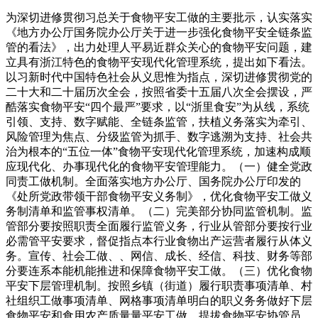
为深切进修贯彻习总关于食物平安工做的主要批示，认实落实
《地方办公厅国务院办公厅关于进一步强化食物平安全链条监
管的看法》，出力处理人平易近群众关心的食物平安问题，建
立具有浙江特色的食物平安现代化管理系统，提出如下看法。
以习新时代中国特色社会从义思惟为指点，深切进修贯彻党的
二十大和二十届历次全会，按照省委十五届八次全会摆设，严
酷落实食物平安“四个最严”要求，以“浙里食安”为从线，系统
引领、支持、数字赋能、全链条监管，扶植义务落实为牵引、
风险管理为焦点、分级监管为抓手、数字逃溯为支持、社会共
治为根本的“五位一体”食物平安现代化管理系统，加速构成顺
应现代化、办事现代化的食物平安管理能力。（一）健全党政
同责工做机制。全面落实地方办公厅、国务院办公厅印发的
《处所党政带领干部食物平安义务制》，优化食物平安工做义
务制清单和监管事权清单。（二）完美部分协同监管机制。监
管部分要按照职责全面履行监管义务，行业从管部分要按行业
必需管平安要求，督促指点本行业食物出产运营者履行从体义
务。宣传、社会工做、、网信、成长、经信、科技、财务等部
分要连系本能机能推进和保障食物平安工做。（三）优化食物
平安下层管理机制。按照乡镇（街道）履行职责事项清单、村
社组织工做事项清单、网格事项清单明白的职义务务做好下层
食物平安和食用农产质量量平安工做。提拔食物平安协管员、