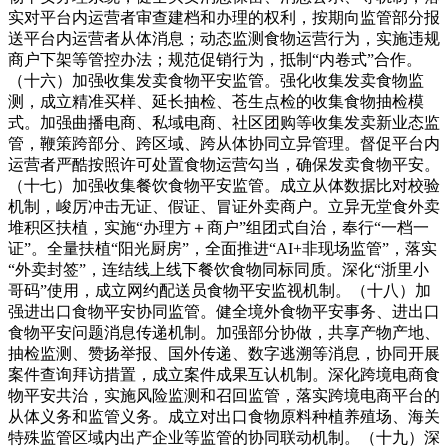
实对平台内运营者审查建档和办理的权利，按期向监管部分报
送平台内运营者从体消息；动态监测食物运营行为，实施违规
商户下架等管控办法；规范促销行为，抵制“内卷式”合作。
（十六）加强收集发卖食物平安监管。强化收集发卖食物监
测，成立精准买样、延长抽检、苍生点检的收集食物抽检模
式。加强曲播电商、私域电商、社区团购等收集发卖新业态监
管，鞭策跨部分、跨区域、跨从体协同立异管理。督促平台内
运营者严酷按照许可处置食物运营勾当，确保发卖食物平安。
（十七）加强收集餐饮食物平安监管。成立从体数据比对校验
机制，峻厉冲击无证、假证、冒证外卖商户。立异无堂食外卖
堆积区扶植，实施“办理方＋商户”组团式自治，奉行“一档一
证”。全量扶植“阳光厨房”，全面推进“AI+非现场监管”，落实
“外卖封签”，连结线上线下餐饮食物同标同质。深化“浙里小
哥码”使用，成立网约配送员食物平安监视机制。（十八）加
强进出口食物平安协同监管。健全境外食物平安事务、进出口
食物平安问题消息传递机制。加强部分协做，共享产物产地、
抽检监测、赞扬举报、国外传递、数字逃溯等消息，协同开展
案件查询拜访措置，成立案件成果互认机制。深化跨境电商食
物平安共治，实施风险监测和召回监管，落实跨境电商平台的
从体义务和监管义务。成立对出口食物原料种植养殖场、海关
特殊监管区域内出产企业等监管的协同联动机制。（十九）深