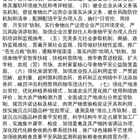
将其履职环境做为惩和考评根据。（四）健全企业从体义务落
实机制。督促食物出产运营企业落实从体义务，健全风险防控
机制和清单，配脚配强平安办理人员，施行“日管控、周排
查、月安排”轨制。实行食物出产运营企业严沉环境变化、严
沉风险演讲轨制。加强企业次要担任人和食物平安办理人员任
职培训和监视抽考。（五）完美多元社会参取机制。阐扬、政
协监视感化，普遍开展社会监视，指导做好扶植性监视。推广
“苍生点检”轨制，通顺举报渠道，落实内部“吹哨人”轨制。加
强食物平安智库扶植，扶植科普阵地，推学教育进校园。扩大
学校、农批（贸）市场、农村家宴核心等食物平安公益险笼盖
面。（六）强化泉源管理。加强农业投入品利用监管，严禁超
范畴、超剂量、超时限利用农药、兽药和正在饲猜中不法添加
兽药，峻厉冲击利用禁用药物等违法行为。（七）强化产地准
出管控。优化种植养殖模式，加速农业尺度化推广使用和绩效
评价，加大农产物检测力度，全面成立产地准出分类监管轨
制。规范许诺达标及格证、肉类产物查验检疫证开具和利用，
按实施沉点问题品种“批批带证、速测及格”准出上市轨制，提
拔沉点问题品种质量平安程度。科学结构牛羊定点屠宰加工厂
所，实施集中屠宰、检疫，加强畜禽及其产物跨省调运办理。
深化现代化粮食收购办事系统扶植，推广绿色储粮手艺使用，
加强收购粮食质量平安风险监测和超标粮食收购措置办理。