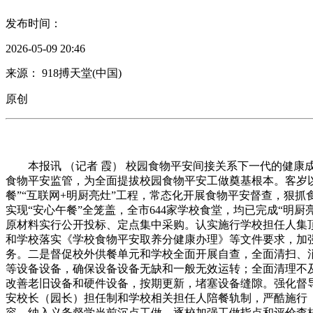
发布时间：
2026-05-09 20:46
来源： 918搏天堂(中国)
原创
本报讯 （记者 霞） 校园食物平安间接关系下一代的健康
食物平安监管，为全面提拔校园食物平安工做奠基根本。客岁
餐”“互联网+明厨亮灶”工程，常态化开展食物平安督查，狠抓
实现“安心午餐”全笼盖，全市644家学校食堂，均已完成“明厨
原材料实行公开投标、定点集中采购。认实施行学校担任人集
和学校落实《学校食物平安取养分健康办理》等文件要求，加
务。二是督促校外供餐单元和学校全面开展自查，全面清扫、
等设备设备，确保设备设备无缺和一般无效运转；全面清理不
改善老旧设备和硬件设备，按期更新，堵塞设备缝隙。强化督
安校长（园长）担任制和学校相关担任人陪餐轨制，严酷施行
容，纳入义务督学当前沉点工做，逐校加强工做指点和评价查