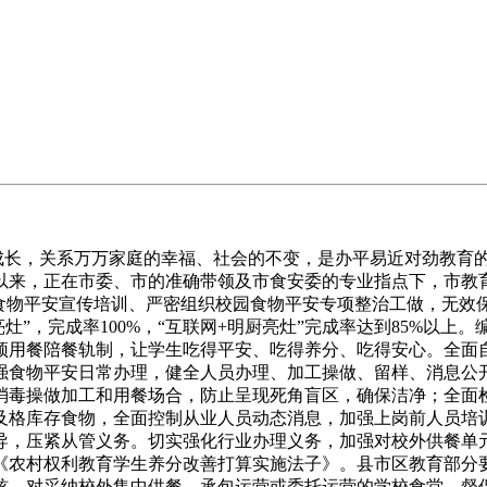
成长，关系万万家庭的幸福、社会的不变，是办平易近对劲教育
以来，正在市委、市的准确带领及市食安委的专业指点下，市教
食物平安宣传培训、严密组织校园食物平安专项整治工做，无效保
亮灶”，完成率100%，“互联网+明厨亮灶”完成率达到85%
顶用餐陪餐轨制，让学生吃得平安、吃得养分、吃得安心。全面自
强食物平安日常办理，健全人员办理、加工操做、留样、消息公
消毒操做加工和用餐场合，防止呈现死角盲区，确保洁净；全面
及格库存食物，全面控制从业人员动态消息，加强上岗前人员培
导，压紧从管义务。切实强化行业办理义务，加强对校外供餐单
《农村权利教育学生养分改善打算实施法子》。县市区教育部分
核。对采纳校外集中供餐、承包运营或委托运营的学校食堂，督