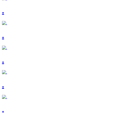
.
.
.
.
.