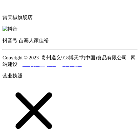
雷天椒旗舰店
抖音号 苗寨人家佳裕
Copyright © 2023 贵州遵义918搏天堂(中国)食品有限公司 网
站建设：
918搏天堂(中国)
网站地图
营业执照