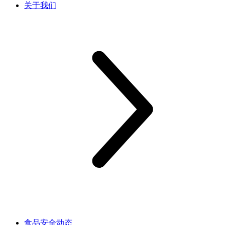
关于我们
食品安全动态