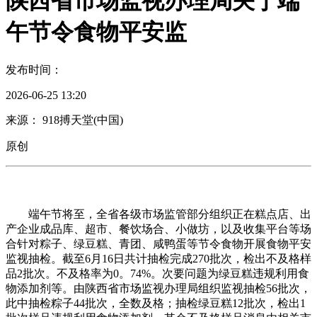
陕西省市场监视办理局关于端
午节令食物平安监
发布时间：
2026-06-25 13:20
来源： 918搏天堂(中国)
原创
端午节将至，全省各级市场监管部分组织正在糕点店、出
产企业成品库、超市、餐饮场合、小做坊，以及收集平台等场
合针对粽子、绿豆糕、青团、咸鸭蛋等节令食物开展食物平安
监视抽检。截至6月16日共计抽检完成270批次，检出不及格样
品2批次。不及格率为0。74%。次要问题为绿豆糕违规利用食
物添加剂等。由陕西省市场监视办理局组织监视抽检56批次，
此中抽检粽子44批次，全数及格；抽检绿豆糕12批次，检出1