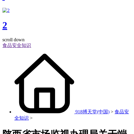
2
scroll down
食品安全知识
918搏天堂(中国)
>
食品安
全知识
>