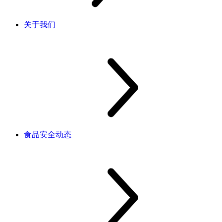
关于我们
食品安全动态