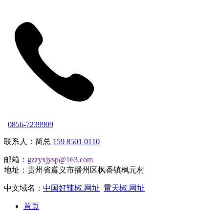
0856-7239909
联系人：简总
159 8501 0110
邮箱：
gzzyxjysp@163.com
地址：贵州省遵义市播州区枫香镇枫元村
中文域名：
中国好辣椒.网址
雷天椒.网址
首页