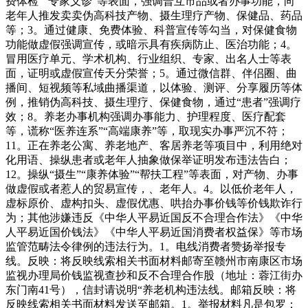
费体检”“专家义诊”等表面，强调普互市品或者办事功能，向
老年人推发卖卖伪高科技产物、摄生理疗产物、保健品、药品
等；3。通过健康、免费体验、科普宣传等勾当，对保健食物
功能做虚假强调宣传，或暗示具有疾病防止、医治功能；4。
冒用医疗单元、学术机构、行业组织、专家、出名人士等表
面，证明或虚假宣传天分荣誉；5。通过微信群、伴侣圈、曲
播间、短视频等私域曲播渠道，以体验、测评、分享履历等体
例，推销伪高科技、摄生理疗、保健食物，通过“患者”强调疗
效；8。养老办事机构强调办事能力、护理程度、医疗配套
等，谎称“医养连系”“高端康养”等，取现实办事严沉不符；
11。正在养老公寓、养老地产、客居养老等项目中，利用绝对
化用语、操纵患者或老年人抽象做保举证明发布违法告白；
12。操纵“摄生”“康养体验”“帮扶工程”等表面，对产物、办事
做虚假或者惹人的贸易宣传，、老年人。4。以低价老年人，
虚标原价、虚构扣头、虚假优惠、哄抬办事价钱等价钱欺诈行
为；其他涉嫌违反《中华人平易近国反不合理合作法》《中华
人平易近国价钱法》《中华人平易近国消费者权益保》等市场
监管范畴法令律例的违法行为。1。电线消费者赞扬举报专
线。反映：将反映线索相关书面材料邮寄至赣州市南康区市场
监视办理局价钱监视查抄和反不合理合作股（地址：蓉江街办
东门南41号），信封请说明“养老机构违法线。邮箱反映：将
反映线索相关书面材料发送至邮箱。1。举报材料凡是包罗：