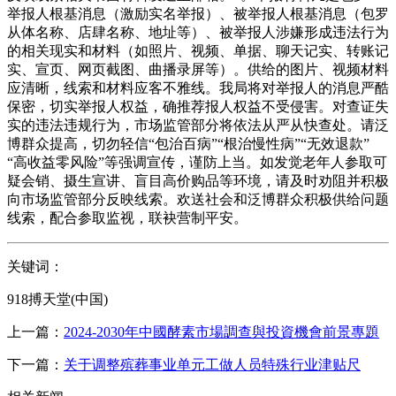
举报人根基消息（激励实名举报）、被举报人根基消息（包罗
从体名称、店肆名称、地址等）、被举报人涉嫌形成违法行为
的相关现实和材料（如照片、视频、单据、聊天记实、转账记
实、宣页、网页截图、曲播录屏等）。供给的图片、视频材料
应清晰，线索和材料应客不雅线。我局将对举报人的消息严酷
保密，切实举报人权益，确推荐报人权益不受侵害。对查证失
实的违法违规行为，市场监管部分将依法从严从快查处。请泛
博群众提高，切勿轻信“包治百病”“根治慢性病”“无效退款”
“高收益零风险”等强调宣传，谨防上当。如发觉老年人参取可
疑会销、摄生宣讲、盲目高价购品等环境，请及时劝阻并积极
向市场监管部分反映线索。欢送社会和泛博群众积极供给问题
线索，配合参取监视，联袂营制平安。
关键词：
918搏天堂(中国)
上一篇：
2024-2030年中國酵素市場調查與投資機會前景專題
下一篇：
关于调整殡葬事业单元工做人员特殊行业津贴尺