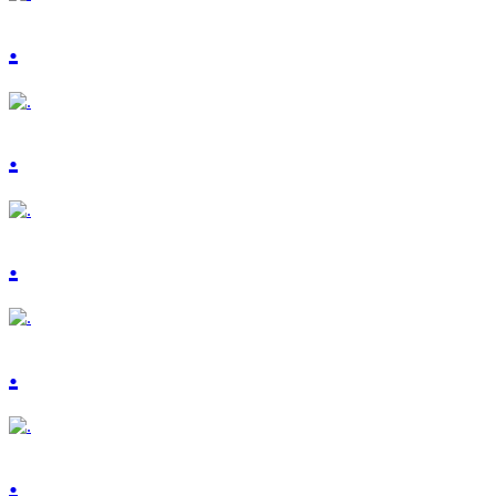
.
.
.
.
.