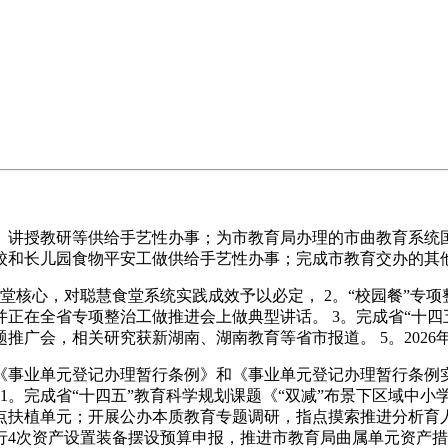
讲授教研等供给手艺性办事；为市教育局办理的市曲教育系统国
校和长儿园食物平安工做供给手艺性办事；完成市教育交办的其
堂核心，对聪慧食堂系统实践成效予以必定， 2。“校园餐”专
正在全省专项整治工做推进会上做典型讲话。 3。完成省“十四
推广会，相关研究获新湖南、湖南教育等省市报道。 5。2026
《事业单元登记办理暂行条例》和《事业单元登记办理暂行条例
 1。完成省“十四五”教育科学规划课题《“双减”布景下区域中
点扶植单元；开展公办本质教育专题调研，指点摸索推进分析育人
进行4次资产设置装备摆设预算申报，推进市教育局曲属单元资产措