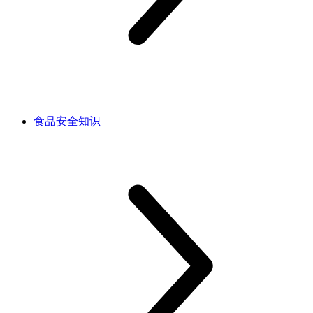
食品安全知识