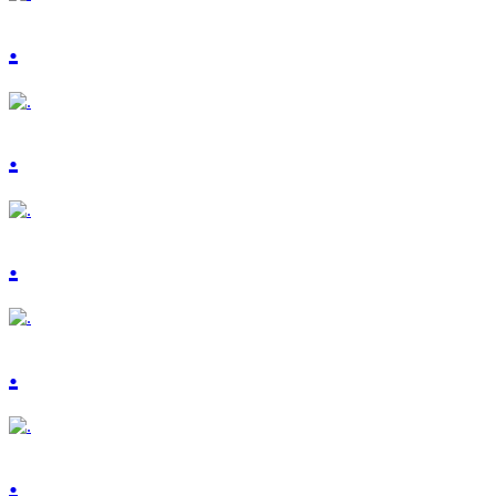
.
.
.
.
.