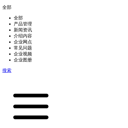
全部
全部
产品管理
新闻资讯
介绍内容
企业网点
常见问题
企业视频
企业图册
搜索