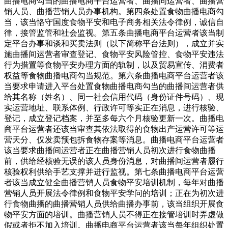
曲播电商勾当的曲播电商平台运营者、曲播间运营者、曲播营
销人员、曲播营销人员办事机构。第四条处置食物曲播电商勾
当，该当恪守国度食物平安和电子商务相关法令律例，诚信自
律，接管监管和社会监视。第五条曲播电商平台运营者该当制
定平台办事和谈和买卖法则（以下简称平台法则），成立并实
施曲播间运营者审查登记、食物平安风险管控、食物平安违法
行为措置等食物平安办理方面的轨制，以及贸易宣传、消费者
权益等食物曲播电商勾当规范。第六条曲播电商平台运营者该
当要求申请进入平台处置食物曲播电商勾当的曲播间运营者供
给其名称（姓名）、同一社会信用代码（身份证件号码）、现
实运营地址、联系体例、行政许可等实正在消息，进行核验、
登记，成立登记档案，并至多每六个月核验更新一次。曲播电
商平台运营者还该当审查其依法取得的食物出产运营许可等运
营天分、仅发卖预包拆食物存案等消息。曲播电商平台运营者
该当要求曲播间运营者正在曲播营销人员初次进行食物曲播
前，供给经核验无误的该人员身份消息，对曲播间运营者履行
核验权利供给手艺支撑并进行监视。第七条曲播电商平台运营
者该当成立健全曲播营销人员食物平安培训机制，每年对曲播
营销人员开展法令律例和食物平安学问的培训；正在为初次进
行食物曲播的曲播营销人员供给曲播办事前，该当组织开展食
物平安方面的培训。曲播营销人员不得正在接管培训时弄虚做
假或者拒不加入培训。曲播电商平台运营者该当每年组织处置