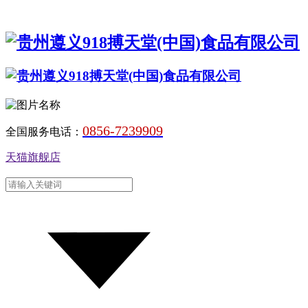
0856-7239909
全国服务电话：
天猫旗舰店