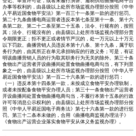
登记、审查许可证，或者未履行演讲、遏制供给曲播电商平台
办事等权利的，由县级以上处所市场监视办理部分按照《中华
人平易近国食物平安法》第一百三十一条第一款的进行惩罚。
第二十九条曲播电商运营者违反本第七条至第十一条、第十六
条第二款、第二十二条至第二十五条，法令、行规有的，按照
其；法令、行规没有的，由县级以上处所市场监视办理部分责
令期限更正；拒不更正或者情节严沉的，处一万元以上十万元
以下罚款。曲播营销人员违反本第十八条、第十九条，属于职
务行为的，由其所正在单元承担响应的行政义务；可是，有证
明该曲播营销人员的行为取其职务行为无关的除外。第三十条
食物出产运营者开设曲播间处置食物曲播电商勾当，有下列景
象之一的，由县级以上处所市场监视办理部分按照《中华人平
易近国食物平安法》第一百二十六条第一款的进行惩罚：
（一）违反本第十四条第一款，未按成立食物平安办理轨制，
或者未按配备食物平安办理人员；第三十一条食物出产运营者
开设曲播间处置食物曲播电商勾当，不履行本第十五条的行政
许可等消息公示权利的，由县级以上处所市场监视办理部分按
照《中华人平易近国电子商务法》第七十六条第一款的进行惩
罚。第三十二条本未做的，合用《曲播电商监视办理法子》
《食物出产运营企业落实食物平安从体义务监视办理》。