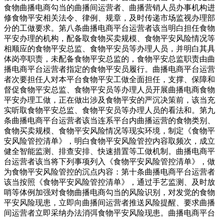
食物曲播电商勾当的曲播间运营者、曲播营销人员办事机构进
修食物平安相关法令、律例、规章，及时传递市场监视办理部
分的工做要求。第八条曲播电商平台运营者该当明白担任食物
平安办理的机构，配备取食物买卖规模、食物平安风险情况等
相顺应的食物平安总监、食物平安员等办理人员，并明白其具
体岗亭职责，未配备食物平安总监的，食物平安总监职责由曲
播电商平台运营者指定的食物平安员履行。曲播电商平台运营
者次要担任人对本平台食物平安工做全面担任，支撑、保障和
督促食物平安总监、食物平安员等办理人员开展曲播电商食物
平安办理工做，正在做出涉及食物平安的严沉决策前，该当充
实听取食物平安总监、食物平安员等办理人员的看法和。第九
条曲播电商平台运营者该当连系平台内曲播运营的食物类别、
食物买卖规模、食物平安风险情况等现实环境，制定《食物平
安风险管控清单》，明白食物平安风险管控内容取频次，成立
健全智能监测、排查安排、快速措置等工做机制。曲播电商平
台运营者该当将下列事项列入《食物平安风险管控清单》，做
为食物平安风险管控的沉点内容：第十条曲播电商平台运营者
该当按照《食物平安风险管控清单》，通过手艺监测、及时放
哨等体例加强对食物曲播电商勾当的风险识别，对发觉的食物
平安风险现患，立即向曲播间运营者推送风险提醒、要求曲播
间运营者立即采纳办法消弭食物平安风险现患。曲播电商平台