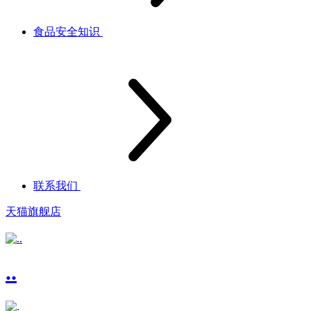
食品安全知识
联系我们
天猫旗舰店
..