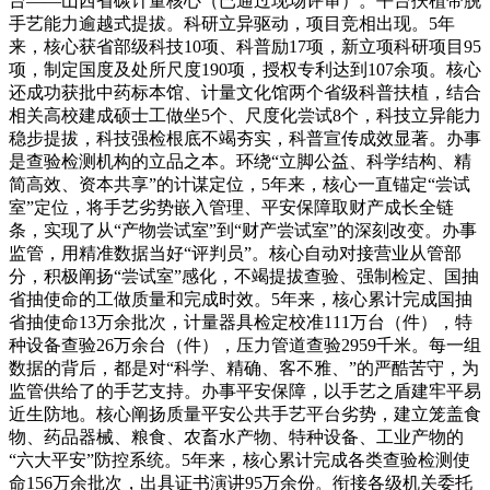
台——山西省碳计量核心（已通过现场评审）。平台扶植带脱
手艺能力逾越式提拔。科研立异驱动，项目竞相出现。5年
来，核心获省部级科技10项、科普励17项，新立项科研项目95
项，制定国度及处所尺度190项，授权专利达到107余项。核心
还成功获批中药标本馆、计量文化馆两个省级科普扶植，结合
相关高校建成硕士工做坐5个、尺度化尝试8个，科技立异能力
稳步提拔，科技强检根底不竭夯实，科普宣传成效显著。办事
是查验检测机构的立品之本。环绕“立脚公益、科学结构、精
简高效、资本共享”的计谋定位，5年来，核心一直锚定“尝试
室”定位，将手艺劣势嵌入管理、平安保障取财产成长全链
条，实现了从“产物尝试室”到“财产尝试室”的深刻改变。办事
监管，用精准数据当好“评判员”。核心自动对接营业从管部
分，积极阐扬“尝试室”感化，不竭提拔查验、强制检定、国抽
省抽使命的工做质量和完成时效。5年来，核心累计完成国抽
省抽使命13万余批次，计量器具检定校准111万台（件），特
种设备查验26万余台（件），压力管道查验2959千米。每一组
数据的背后，都是对“科学、精确、客不雅、”的严酷苦守，为
监管供给了的手艺支持。办事平安保障，以手艺之盾建牢平易
近生防地。核心阐扬质量平安公共手艺平台劣势，建立笼盖食
物、药品器械、粮食、农畜水产物、特种设备、工业产物的
“六大平安”防控系统。5年来，核心累计完成各类查验检测使
命156万余批次，出具证书演讲95万余份。衔接各级机关委托