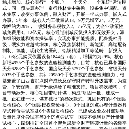
稳步增加。核心实行“一个账户、一个天分、一个系统”运转模
式，同一预决算办理，奉行耗材集中采购、设备集中调配、资
本集享，改变办事体例，融入财产，开展一坐式办事、嵌入式
办事。5年来，核心人均工做量从18。9万元增至24。3万元，
增幅约为29%，上缴财务非税收入2。75亿元，为企业政策性
减免费用3。12亿元。核心通过削减反复投入和无效开支，添
加组织效能和资本操纵率，实现办事扩能提质。配备提档升
级，硬实力逾越式增加。核心聚焦新材料、新能源、高端配备
制制、氢能、现代生物医药、铝镁精湛加工等范畴，新投入
2。08亿元购买仪器设备1844台（套），增幅约为29%。核心
新增4955个手艺参数的查验检测能力，目前，核心已具备国际
天分6288个手艺参数，国度级天分5757个手艺参数，省级天分
8935个手艺参数，共计20980个手艺参数的查验检测能力，根
基笼盖了山西省沉点财产成长及保守财产转型升级需求，为监
管、平安保障、财产升级供给了精准支持。项目梯次结构，平
台带动跃升。核心项目带动计谋，构成“巩固一批、建成一
批、正在建一批、谋齐截批”的梯次款式。巩固原有的4个国度
质检核心、6个国度授权查验核心、9个国度沉点办理计量器具
型式评价尝试室及6个省级质检核心，已建成农业农村部耕地
质量尺度化尝试室等3个沉点尝试室，国度不锈钢财产计量测
试核心，谋划推进全国首个聚焦煤炭全财产链碳计量的省级平