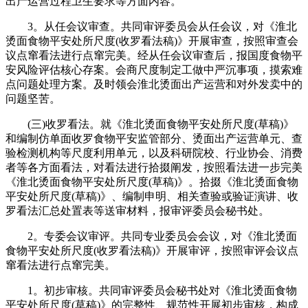
出产运营过程卫生要求等方面内容。
3。从任会议审查。共同审评委员会从任会议，对《淮北
烫面食物平安处所尺度(收罗看法稿)》开展审查，按照审查会
议点窜看法进行点窜完美。经从任会议审查后，报国度食物平
安风险评估核心存案。会商尺度制定工做中严沉事项，摸索难
点问题处理方案。及时领会淮北烫面出产运营和对外发卖中的
问题坚苦。
(三)收罗看法。就《淮北烫面食物平安处所尺度(草稿)》
和编制仿单面收罗食物平安监管部分、烫面出产运营单元、查
验检测机构等尺度利用单元，以及科研院校、行业协会、消费
者等各方面看法，对看法进行拾掇阐发，按照看法进一步完美
《淮北烫面食物平安处所尺度(草稿)》。拾掇《淮北烫面食物
平安处所尺度(草稿)》、编制申明、相关查验或验证演讲、收
罗看法汇总处置表等送审材料，报审评委员会秘书处。
2。专委会议审评。共同专业委员会会议，对《淮北烫面
食物平安处所尺度(收罗看法稿)》开展审评，按照审评会议点
窜看法进行点窜完美。
1。初步审核。共同审评委员会秘书处对《淮北烫面食物
平安处所尺度(草稿)》的完整性、规范性开展初步审核，构成