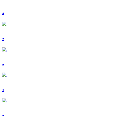
.
.
.
.
.