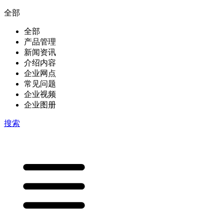
全部
全部
产品管理
新闻资讯
介绍内容
企业网点
常见问题
企业视频
企业图册
搜索